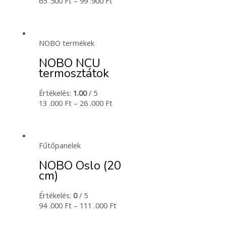
65 .500
Ft
–
99 .900
Ft
NOBO termékek
NOBO NCU
termosztátok
Értékelés:
1.00
/ 5
13 .000
Ft
–
26 .000
Ft
Fűtőpanelek
NOBO Oslo (20
cm)
Értékelés:
0
/ 5
94 .000
Ft
–
111 .000
Ft